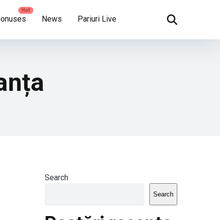
onuses
News
Pariuri Live
ranța
Search
Search