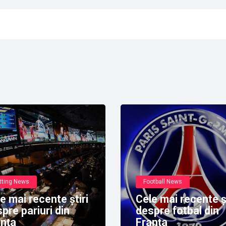
tting News
Football News
e mai recente știri
Cele mai recente șt
pre pariuri din
despre fotbal din
anța
Franța