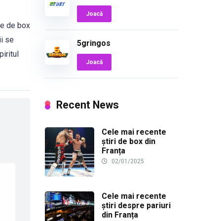
Joacă
ze de box
i se
5gringos
iritul
Joacă
Recent News
Cele mai recente
știri de box din
Franța
02/01/2025
Cele mai recente
știri despre pariuri
din Franța