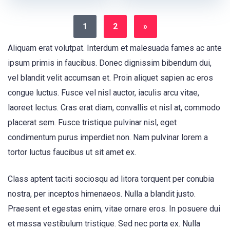
1
2
»
Aliquam erat volutpat. Interdum et malesuada fames ac ante
ipsum primis in faucibus. Donec dignissim bibendum dui,
vel blandit velit accumsan et. Proin aliquet sapien ac eros
congue luctus. Fusce vel nisl auctor, iaculis arcu vitae,
laoreet lectus. Cras erat diam, convallis et nisl at, commodo
placerat sem. Fusce tristique pulvinar nisl, eget
condimentum purus imperdiet non. Nam pulvinar lorem a
tortor luctus faucibus ut sit amet ex.
Class aptent taciti sociosqu ad litora torquent per conubia
nostra, per inceptos himenaeos. Nulla a blandit justo.
Praesent et egestas enim, vitae ornare eros. In posuere dui
et massa vestibulum tristique. Sed nec porta ex. Nulla