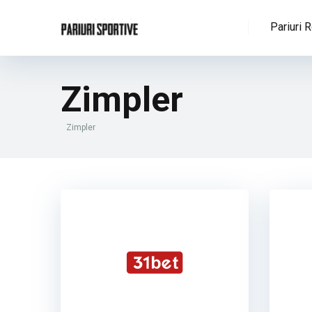
Pariuri 
Zimpler
Zimpler