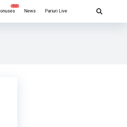
onuses
News
Pariuri Live