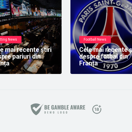
tting News
Football News
e mai recente știri
Cele mai recente șt
pre pariuri din
despre fotbal din
anța
Franța